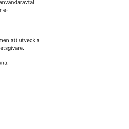
 användaravtal
r e-
men att utveckla
etsgivare.
una.