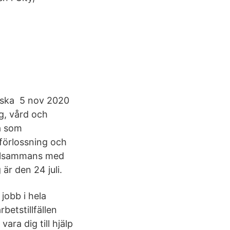
orska 5 nov 2020
g, vård och
a som
förlossning och
tillsammans med
är den 24 juli.
jobb i hela
betstillfällen
ara dig till hjälp