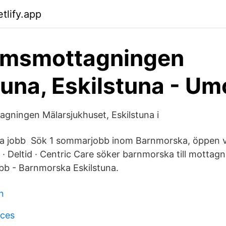
tlify.app
msmottagningen
tuna, Eskilstuna - Um
ningen Mälarsjukhuset, Eskilstuna i
ya jobb Sök 1 sommarjobb inom Barnmorska, öppen 
d · Deltid · Centric Care söker barnmorska till mottag
bb - Barnmorska Eskilstuna.
n
ices