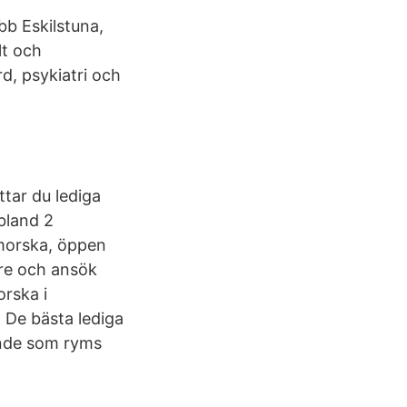
obb Eskilstuna,
llt och
rd, psykiatri och
ttar du lediga
bland 2
nmorska, öppen
are och ansök
orska i
. De bästa lediga
nande som ryms