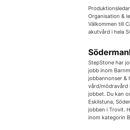
Produktionsledare
Organisation & le
Välkommen till Ca
akutvård i hela S
Södermanl
StepStone har job
jobb inom Barnm
jobbannonser & h
vård/mödravård i 
jobbet. Du kan oc
Eskilstuna, Söder
jobben i Trovit. 
inom kategorin B