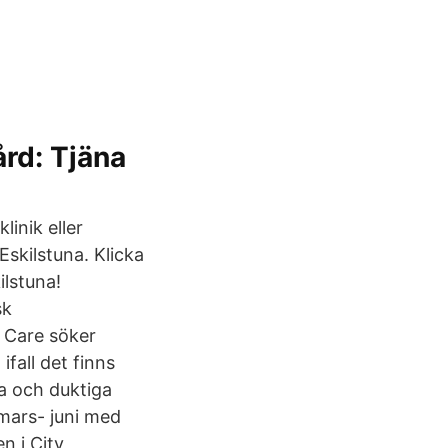
ård: Tjäna
linik eller
skilstuna. Klicka
ilstuna!
sk
 Care söker
fall det finns
a och duktiga
 mars- juni med
 i City,