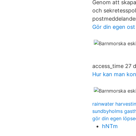
Genom att skapa 
och sekretesspoli
postmeddelanden
Gör din egen ost 
access_time 27 
Hur kan man kon
rainwater harvesti
sundbyholms gast
gör din egen löpse
hNTm