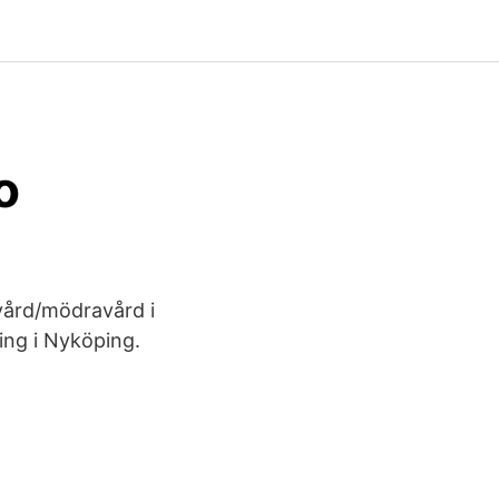
o
vård/mödravård i
ning i Nyköping.