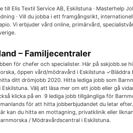
 till Elis Textil Service AB, Eskilstuna · Masterhelp J
dning · Vill du jobba i ett framgångsrikt, internatione
pio. Vi erbjuder vård online, primärvård, specialistvå
verige.
and – Familjecentraler
ben för chefer och specialister. Här på sskjobb.se hi
orska, öppen vård/mödravård i Eskilstuna ✓Bläddra 
itta ditt drömjobb 2020. Hitta lediga jobb som Bar
Eskilstuna. Välj att läsa mer om ett jobb eller gå vid
kså klicka på en 9 lediga jobb tillgängliga för Barnm
manlands för att hitta jobberbjudandet du letar efter
Här kan du hitta en mottagning, privatklinik eller lik
arnmorska / Mödravårdscentral i Eskilstuna.