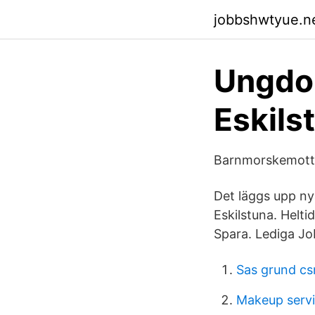
jobbshwtyue.ne
Ungdo
Eskils
Barnmorskemottag
Det läggs upp n
Eskilstuna. Helti
Spara. Lediga Jo
Sas grund cs
Makeup serv