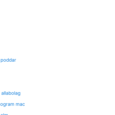
å poddar
 allabolag
program mac