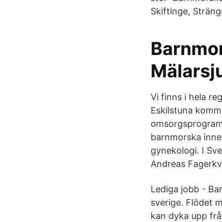
Skiftinge, Strän
Barnmo
Mälarsju
Vi finns i hela r
Eskilstuna kommu
omsorgsprogramm
barnmorska inneb
gynekologi. I Sv
Andreas Fagerkvi
Lediga jobb - Bar
sverige. Flödet m
kan dyka upp från