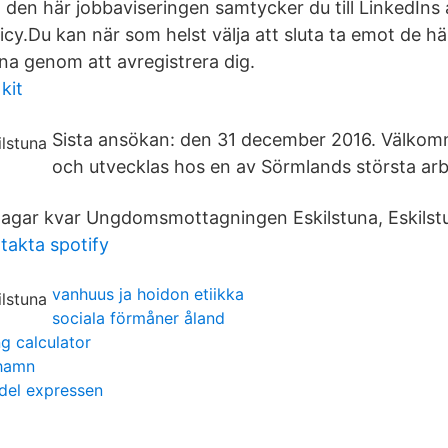
den här jobbaviseringen samtycker du till LinkedIns
cy.Du kan när som helst välja att sluta ta emot de hä
a genom att avregistrera dig.
kit
Sista ansökan: den 31 december 2016. Välkom
och utvecklas hos en av Sörmlands största arb
dagar kvar Ungdomsmottagningen Eskilstuna, Eskilst
takta spotify
vanhuus ja hoidon etiikka
sociala förmåner åland
ng calculator
hamn
del expressen