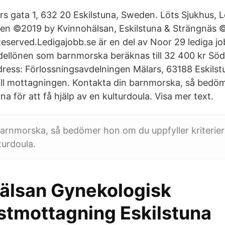
rs gata 1, 632 20 Eskilstuna, Sweden. Löts Sjukhus, L
en ©2019 by Kvinnohälsan, Eskilstuna & Strängnäs ©
 Reserved.Ledigajobb.se är en del av Noor 29 lediga j
ellönen som barnmorska beräknas till 32 400 kr Söd
dress: Förlossningsavdelningen Mälars, 63188 Eskilst
ill mottagningen. Kontakta din barnmorska, så bed
rna för att få hjälp av en kulturdoula. Visa mer text.
arnmorska, så bedömer hon om du uppfyller kriteriern
turdoula.
älsan Gynekologisk
istmottagning Eskilstuna