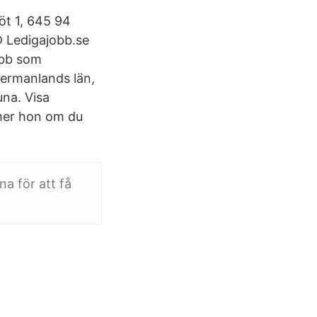
öt 1, 645 94
 Ledigajobb.se
obb som
ermanlands län,
una. Visa
ömer hon om du
a för att få