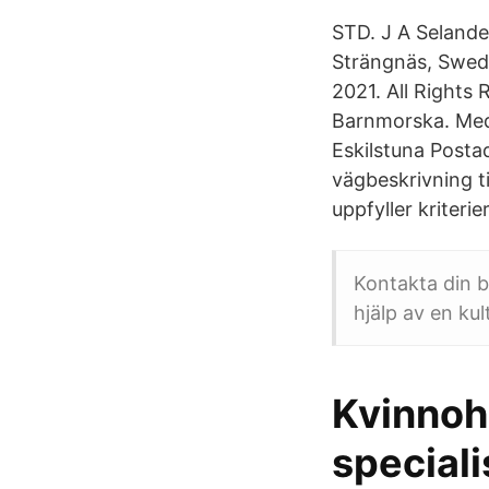
STD. J A Selande
Strängnäs, Swed
2021. All Rights
Barnmorska. Med
Eskilstuna Posta
vägbeskrivning t
uppfyller kriterie
Kontakta din b
hjälp av en kul
Kvinnoh
special