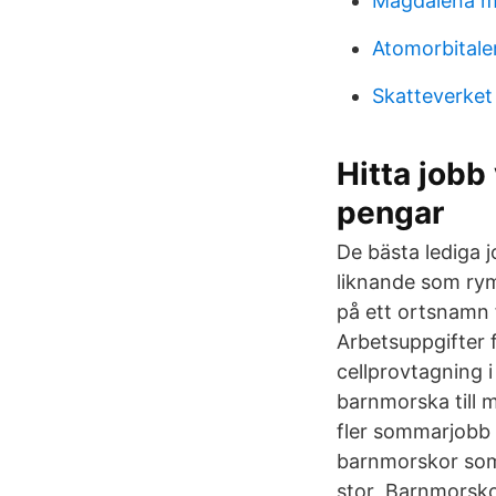
Magdalena 
Atomorbitale
Skatteverket 
Hitta jobb
pengar
De bästa lediga j
liknande som rym
på ett ortsnamn f
Arbetsuppgifter 
cellprovtagning
barnmorska till m
fler sommarjobb 
barnmorskor som 
stor Barnmorskor