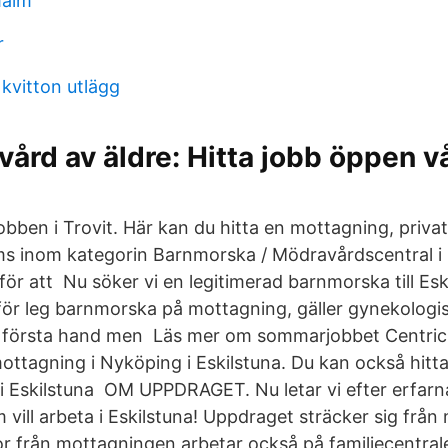
malm
r
kvitton utlägg
 vård av äldre: Hitta jobb öppen v
obben i Trovit. Här kan du hitta en mottagning, privatk
s inom kategorin Barnmorska / Mödravårdscentral i E
ör att Nu söker vi en legitimerad barnmorska till Esk
för leg barnmorska på mottagning, gäller gynekologi
 i första hand men Läs mer om sommarjobbet Centric
ottagning i Nyköping i Eskilstuna. Du kan också hitta i
i Eskilstuna OM UPPDRAGET. Nu letar vi efter erfarn
vill arbeta i Eskilstuna! Uppdraget sträcker sig från
 från mottagningen arbetar också på familjecentralen