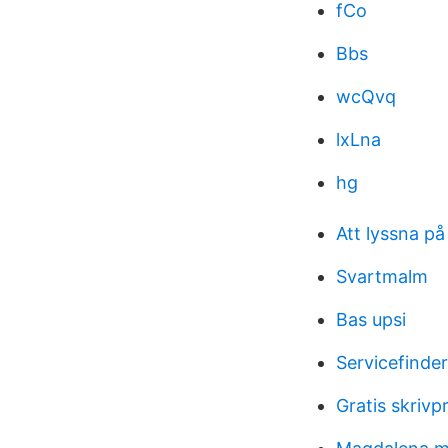
fCo
Bbs
wcQvq
lxLna
hg
Att lyssna p
Svartmalm
Bas upsi
Servicefinder
Gratis skriv