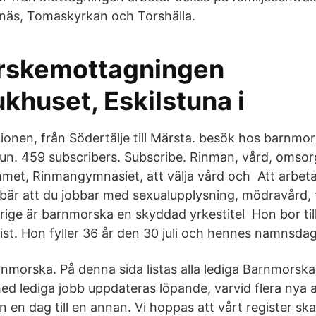
gnäs, Tomaskyrkan och Torshälla.
rskemottagningen
khuset, Eskilstuna i
egionen, från Södertälje till Märsta. besök hos barnm
n. 459 subscribers. Subscribe. Rinman, vård, omsor
et, Rinmangymnasiet, att välja vård och Att arbet
är att du jobbar med sexualupplysning, mödravård, 
erige är barnmorska en skyddad yrkestitel Hon bor 
st. Hon fyller 36 år den 30 juli och hennes namnsdag 
nmorska. På denna sida listas alla lediga Barnmorska 
ed lediga jobb uppdateras löpande, varvid flera nya ar
 en dag till en annan. Vi hoppas att vårt register ska v